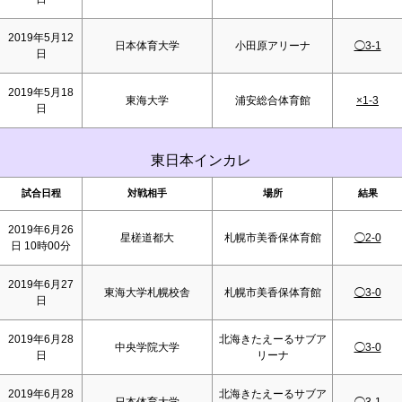
2019年5月12
日本体育大学
小田原アリーナ
◯3-1
日
2019年5月18
東海大学
浦安総合体育館
×1-3
日
東日本インカレ
試合日程
対戦相手
場所
結果
2019年6月26
星槎道都大
札幌市美香保体育館
◯2-0
日 10時00分
2019年6月27
東海大学札幌校舎
札幌市美香保体育館
◯3-0
日
2019年6月28
北海きたえーるサブア
中央学院大学
◯3-0
日
リーナ
2019年6月28
北海きたえーるサブア