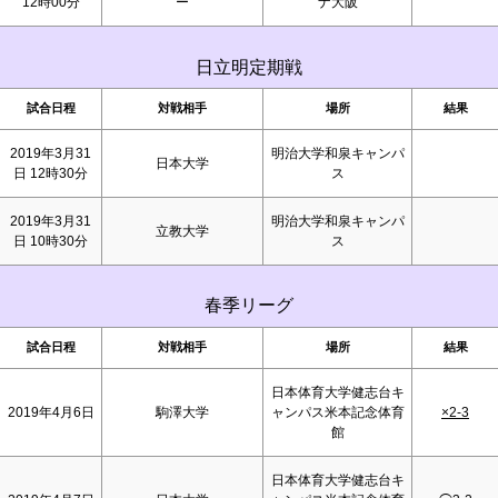
12時00分
ー
ナ大阪
日立明定期戦
試合日程
対戦相手
場所
結果
2019年3月31
明治大学和泉キャンパ
日本大学
日 12時30分
ス
2019年3月31
明治大学和泉キャンパ
立教大学
日 10時30分
ス
春季リーグ
試合日程
対戦相手
場所
結果
日本体育大学健志台キ
2019年4月6日
駒澤大学
ャンパス米本記念体育
×2-3
館
日本体育大学健志台キ