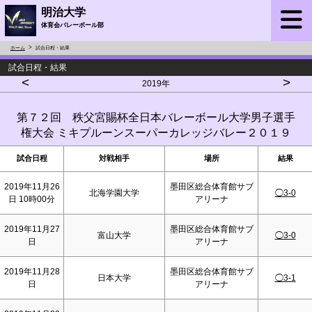
明治大学
体育会バレーボール部
ホーム
試合日程・結果
試合日程・結果
<
>
2019年
第７２回 秩父宮賜杯全日本バレーボール大学男子選手
権大会 ミキプルーンスーパーカレッジバレー２０１９
試合日程
対戦相手
場所
結果
2019年11月26
墨田区総合体育館サブ
北海学園大学
◯3-0
日 10時00分
アリーナ
2019年11月27
墨田区総合体育館サブ
富山大学
◯3-0
日
アリーナ
2019年11月28
墨田区総合体育館サブ
日本大学
◯3-1
日
アリーナ