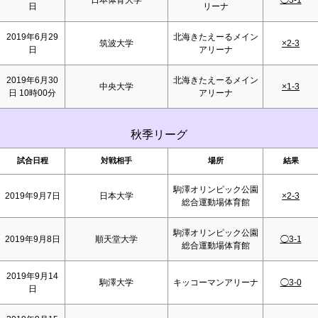
日本体育大学
◯3-1
日
リーナ
2019年6月29
北海きたえーるメイン
筑波大学
×2-3
日
アリーナ
2019年6月30
北海きたえーるメイン
中央大学
×1-3
日 10時00分
アリーナ
秋季リーグ
試合日程
対戦相手
場所
結果
駒澤オリンピック公園
2019年9月7日
日本大学
×2-3
総合運動場体育館
駒澤オリンピック公園
2019年9月8日
順天堂大学
◯3-1
総合運動場体育館
2019年9月14
駒澤大学
キッコーマンアリーナ
◯3-0
日