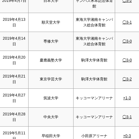
2019年4月7日
日本大学
ャンパス米本記念体育
◯3-2
館
2019年4月13
東海大学湘南キャンパ
順天堂大学
◯3-1
日
ス総合体育館
2019年4月14
東海大学湘南キャンパ
専修大学
◯3-0
日
ス総合体育館
2019年4月20
慶應義塾大学
駒澤大学体育館
◯3-0
日
2019年4月21
東京学芸大学
駒澤大学体育館
◯3-2
日
2019年4月27
筑波大学
キッコーマンアリーナ
×1-3
日
2019年4月28
中央大学
キッコーマンアリーナ
◯3-1
日
2019年5月11
早稲田大学
小田原アリーナ
×0-3
日