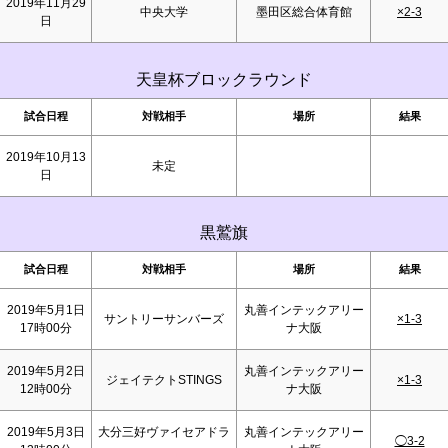
2019年11月29
中央大学
墨田区総合体育館
×2-3
日
天皇杯ブロックラウンド
試合日程
対戦相手
場所
結果
2019年10月13
未定
日
黒鷲旗
試合日程
対戦相手
場所
結果
2019年5月1日
丸善インテックアリー
サントリーサンバーズ
×1-3
17時00分
ナ大阪
2019年5月2日
丸善インテックアリー
ジェイテクトSTINGS
×1-3
12時00分
ナ大阪
2019年5月3日
大分三好ヴァイセアドラ
丸善インテックアリー
◯3-2