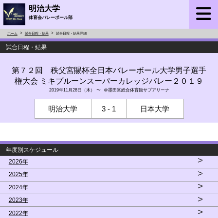
明治大学
体育会バレーボール部
ホーム
試合日程・結果
試合日程・結果詳細
試合日程・結果
第７２回 秩父宮賜杯全日本バレーボール大学男子選手
権大会 ミキプルーンスーパーカレッジバレー２０１９
2019年11月28日（木） 〜 ＠墨田区総合体育館サブアリーナ
明治大学
3 - 1
日本大学
年度別スケジュール
>
2026年
>
2025年
>
2024年
>
2023年
>
2022年