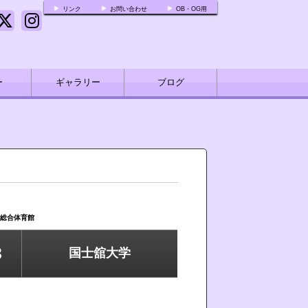
リンク
お問い合わせ
OB・OG用
ー
ギャラリー
ブログ
民総合体育館
3
国士舘大学