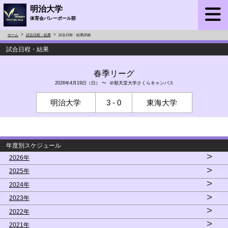
明治大学
体育会バレーボール部
ホーム
試合日程・結果
試合日程・結果詳細
試合日程・結果
春季リーグ
2026年4月19日（日） 〜 ＠順天堂大学さくらキャンパス
明治大学
3 - 0
東海大学
年度別スケジュール
>
2026年
>
2025年
>
2024年
>
2023年
>
2022年
>
2021年