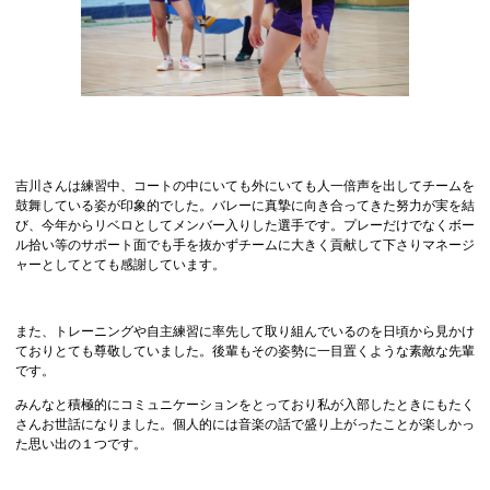
吉川さんは練習中、コートの中にいても外にいても人一倍声を出してチームを
鼓舞している姿が印象的でした。バレーに真摯に向き合ってきた努力が実を結
び、今年からリベロとしてメンバー入りした選手です。プレーだけでなくボー
ル拾い等のサポート面でも手を抜かずチームに大きく貢献して下さりマネージ
ャーとしてとても感謝しています。
また、トレーニングや自主練習に率先して取り組んでいるのを日頃から見かけ
ておりとても尊敬していました。後輩もその姿勢に一目置くような素敵な先輩
です。
みんなと積極的にコミュニケーションをとっており私が入部したときにもたく
さんお世話になりました。個人的には音楽の話で盛り上がったことが楽しかっ
た思い出の１つです。