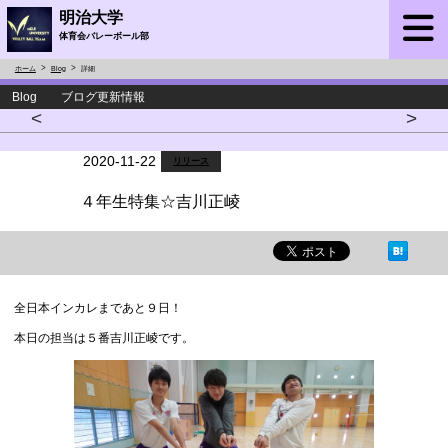
明治大学
体育会バレーボール部
ホーム
Blog
詳細
Blog ブログ更新情報
<
>
2020-11-22
リリース
４年生特集☆吉川正崚
全日本インカレまであと９日！
本日の担当は５番吉川正崚です。