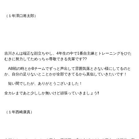
（１年澤口将太郎）
吉川さんは端正な顔立ちやし、4年生の中で1番自主練とトレーニングをひた
むきに努力してためっちゃ尊敬できる先輩です??
AB戦の時とかBチームでずっと声出して雰囲気落とさない様にしてるのと
か、自分の足りないとことかが全部できてるから真似していきたいです！
短い間でしたが、ありがとうございました！
全カレまであと少ししか無いけど頑張っていきましょう❗️
（１年西崎康真）