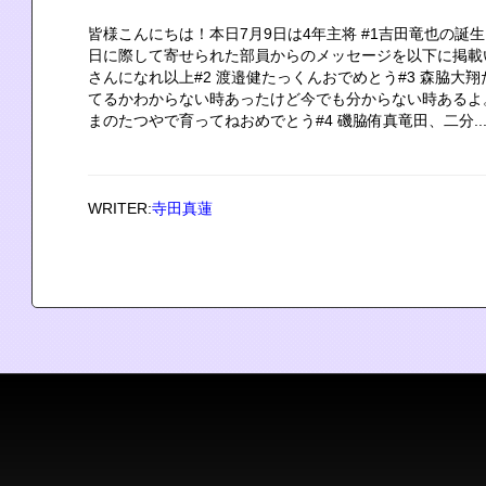
皆様こんにちは！本日7月9日は4年主将 #1吉田竜也の
日に際して寄せられた部員からのメッセージを以下に掲載
さんになれ以上#2 渡邉健たっくんおでめとう#3 森脇大
てるかわからない時あったけど今でも分からない時あるよ
まのたつやで育ってねおめでとう#4 磯脇侑真竜田、二分..
WRITER:
寺田真蓮