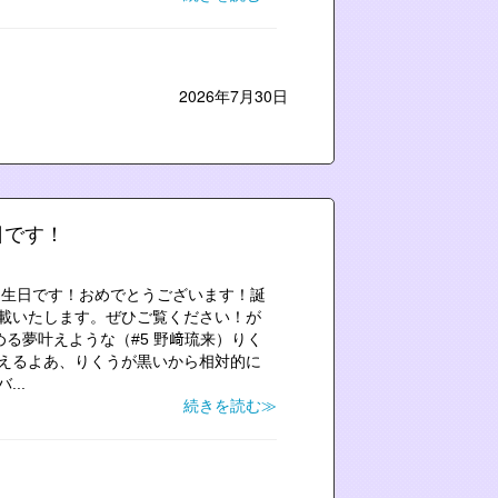
2026年7月30日
日です！
の誕生日です！おめでとうございます！誕
載いたします。ぜひご覧ください！が
める夢叶えような（#5 野﨑琉来）りく
えるよあ、りくうが黒いから相対的に
..
続きを読む≫