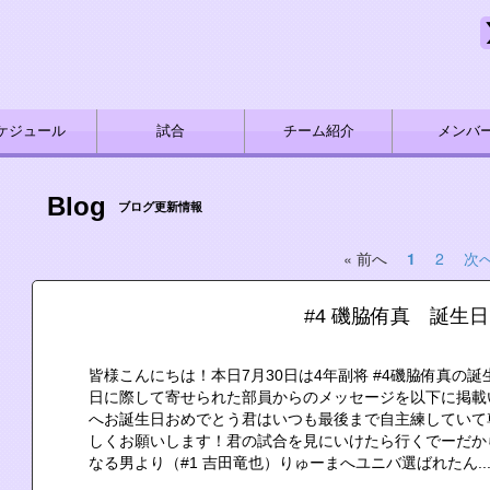
ケジュール
試合
チーム紹介
メンバ
Blog
ブログ更新情報
« 前へ
1
2
次へ
#4 磯脇侑真 誕生
皆様こんにちは！本日7月30日は4年副将 #4磯脇侑真の
日に際して寄せられた部員からのメッセージを以下に掲載
へお誕生日おめでとう君はいつも最後まで自主練していて
しくお願いします！君の試合を見にいけたら行くでーだか
なる男より（#1 吉田竜也）りゅーまへユニバ選ばれたん..