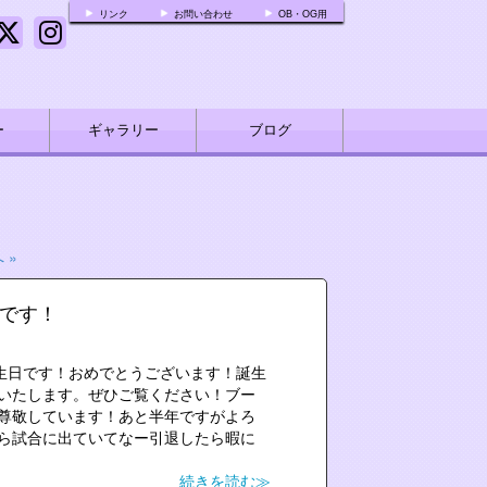
リンク
お問い合わせ
OB・OG用
ー
ギャラリー
ブログ
 »
日です！
誕生日です！おめでとうございます！誕生
いたします。ぜひご覧ください！ブー
尊敬しています！あと半年ですがよろ
ら試合に出ていてなー引退したら暇に
.
続きを読む≫