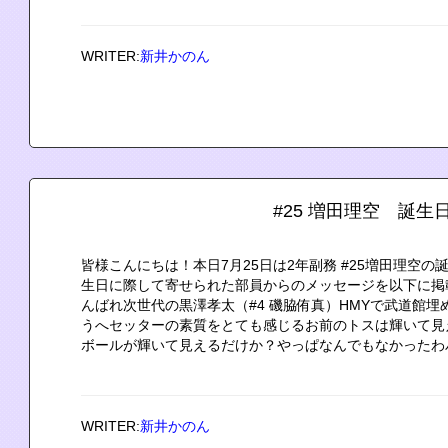
WRITER:
新井かのん
#25 増田理空 誕生
皆様こんにちは！本日7月25日は2年副務 #25増田理空
生日に際して寄せられた部員からのメッセージを以下に掲
んばれ次世代の黒澤孝太（#4 磯脇侑真）HMYで武道館埋
うへセッターの素質をとても感じるお前のトスは輝いて見
ボールが輝いて見えるだけか？やっぱなんでもなかったわバ.
WRITER:
新井かのん