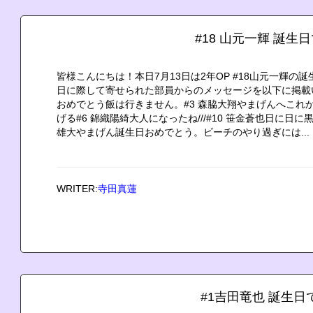
#18 山元一輝 誕生
皆様こんにちは！本日7月13日は2年OP #18山元一輝
日に際して寄せられた部員からのメッセージを以下に掲載
おめでとう飯は行きません。#3 森脇大翔やまげんへこれ
げる#6 錦織陽綺大人になったね///#10 笹金蒼也日に日
雄大やまげん誕生日おめでとう。ビーチのやり過ぎには...
WRITER:
寺田真蓮
#1吉田竜也 誕生日