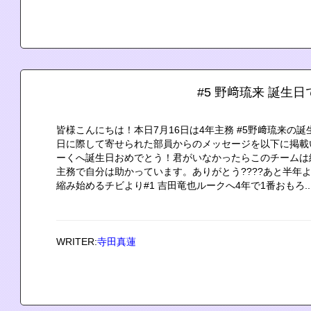
#5 野﨑琉来 誕生
皆様こんにちは！本日7月16日は4年主務 #5野﨑琉来の
日に際して寄せられた部員からのメッセージを以下に掲載
ーくへ誕生日おめでとう！君がいなかったらこのチームは
主務で自分は助かっています。ありがとう????あと半年
縮み始めるチビより#1 吉田竜也ルークへ4年で1番おもろ..
WRITER:
寺田真蓮