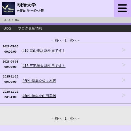
明治大学
体育会バレーボール部
ホーム
Blog
Blog ブログ更新情報
« 前へ
1
次へ »
2026-05-05
>
#16 畠山優汰 誕生日です！
00:00:00
2026-04-03
>
#15 三宅雄大 誕生日です！
00:00:00
2025-11-25
>
4年生特集☆佐々木駿
00:00:00
2025-11-22
>
4年生特集☆山田美雄
23:04:00
« 前へ
1
次へ »