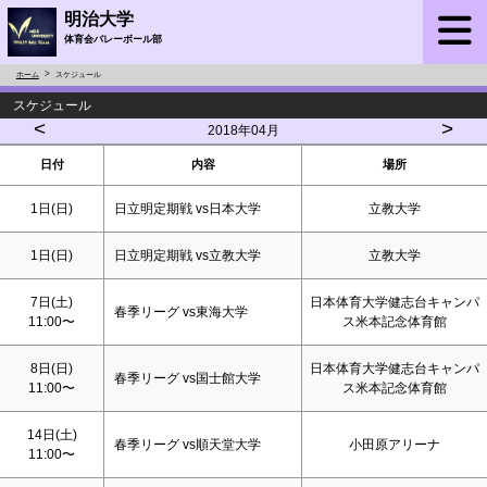
明治大学
体育会バレーボール部
ホーム
スケジュール
スケジュール
<
>
2018年04月
日付
内容
場所
1日(
日
)
日立明定期戦 vs日本大学
立教大学
1日(
日
)
日立明定期戦 vs立教大学
立教大学
7日(
土
)
日本体育大学健志台キャンパ
春季リーグ vs東海大学
11:00〜
ス米本記念体育館
8日(
日
)
日本体育大学健志台キャンパ
春季リーグ vs国士館大学
11:00〜
ス米本記念体育館
14日(
土
)
春季リーグ vs順天堂大学
小田原アリーナ
11:00〜