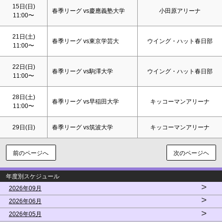
15日(
日
)
春季リーグ vs慶應義塾大学
小田原アリーナ
11:00〜
21日(
土
)
春季リーグ vs東京学芸大
ウイング・ハット春日部
11:00〜
22日(
日
)
春季リーグ vs駒澤大学
ウイング・ハット春日部
11:00〜
28日(
土
)
春季リーグ vs早稲田大学
キッコーマンアリーナ
11:00〜
29日(
日
)
春季リーグ vs筑波大学
キッコーマンアリーナ
前のページへ
次のページヘ
年度別スケジュール
>
2026年09月
>
2026年06月
>
2026年05月