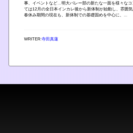
事、イベントなど…明大バレー部の新たな一面を様々なコ
ては12月の全日本インカレ後から新体制が始動し、雰囲
春休み期間の現在も、新体制での基礎固めを中心に、...
WRITER:
寺田真蓮