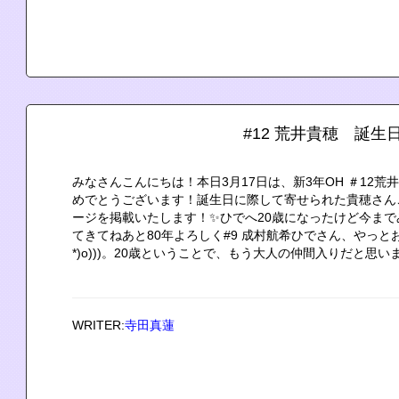
#12 荒井貴穂 誕生
みなさんこんにちは！本日3月17日は、新3年OH ＃12荒
めでとうございます！誕生日に際して寄せられた貴穂さん
ージを掲載いたします！✨ひでへ20歳になったけど今ま
てきてねあと80年よろしく#9 成村航希ひでさん、やっとお誕
*)o)))。20歳ということで、もう大人の仲間入りだと思います
WRITER:
寺田真蓮