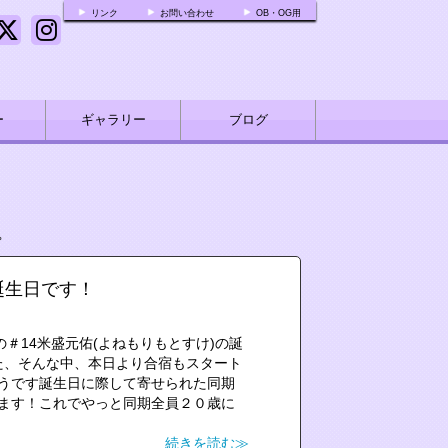
リンク
お問い合わせ
OB・OG用
ー
ギャラリー
ブログ
»
誕生日です！
＃14米盛元佑(よねもりもとすけ)の誕
す！また、そんな中、本日より合宿もスタート
うです誕生日に際して寄せられた同期
ます！これでやっと同期全員２０歳に
続きを読む≫