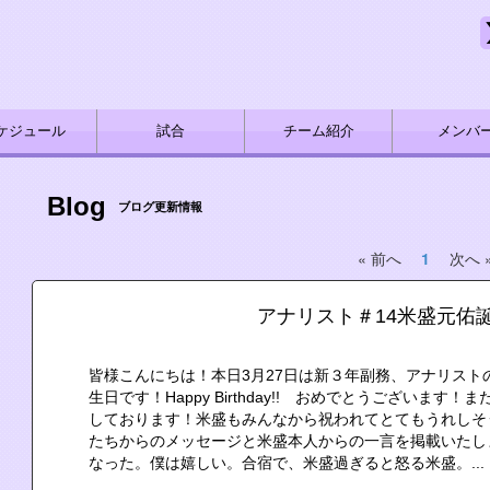
ケジュール
試合
チーム紹介
メンバ
Blog
ブログ更新情報
« 前へ
1
次へ 
アナリスト＃14米盛元佑
皆様こんにちは！本日3月27日は新３年副務、アナリストの
生日です！Happy Birthday!! おめでとうございま
しております！米盛もみんなから祝われてとてもうれしそ
たちからのメッセージと米盛本人からの一言を掲載いたし
なった。僕は嬉しい。合宿で、米盛過ぎると怒る米盛。...