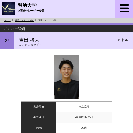
明治大学
体育会バレーボール部
ホーム
選手・スタッフ紹介
選手・スタッフ詳細
メンバー詳細
吉田 将大
ミドル
27
ヨシダ ショウダイ
出身高校
市立尼崎
生年月日
2008年1月25日
血液型
不明