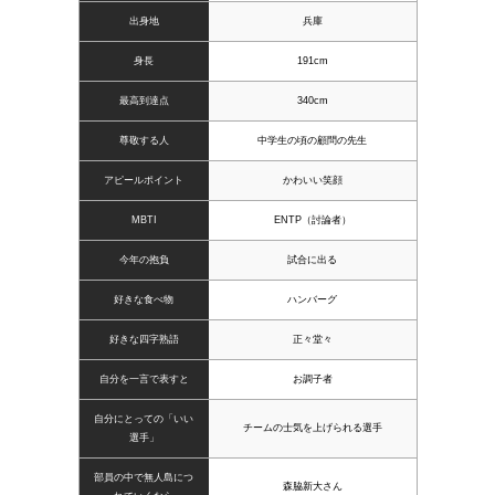
出身地
兵庫
身長
191cm
最高到達点
340cm
尊敬する人
中学生の頃の顧問の先生
アピールポイント
かわいい笑顔
MBTI
ENTP（討論者）
今年の抱負
試合に出る
好きな食べ物
ハンバーグ
好きな四字熟語
正々堂々
自分を一言で表すと
お調子者
自分にとっての「いい
チームの士気を上げられる選手
選手」
部員の中で無人島につ
森脇新大さん