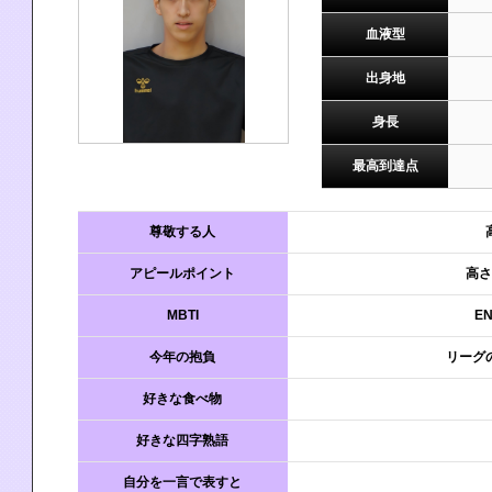
血液型
出身地
身長
最高到達点
尊敬する人
アピールポイント
高さ
MBTI
E
今年の抱負
リーグ
好きな食べ物
好きな四字熟語
自分を一言で表すと