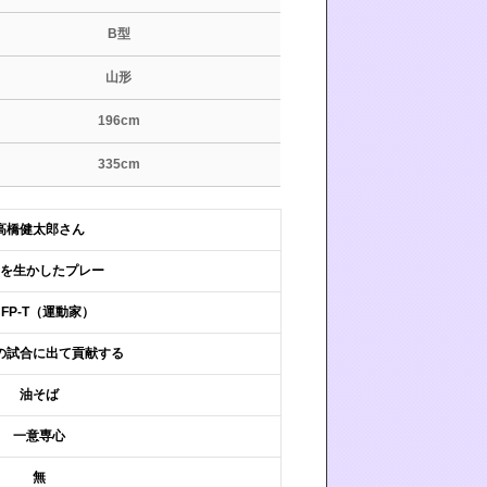
B型
山形
196cm
335cm
高橋健太郎さん
を生かしたプレー
NFP-T（運動家）
の試合に出て貢献する
油そば
一意専心
無