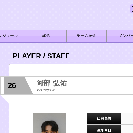
ケジュール
試合
チーム紹介
メンバ
PLAYER / STAFF
阿部 弘佑
26
アベ コウスケ
出身高校
生年月日