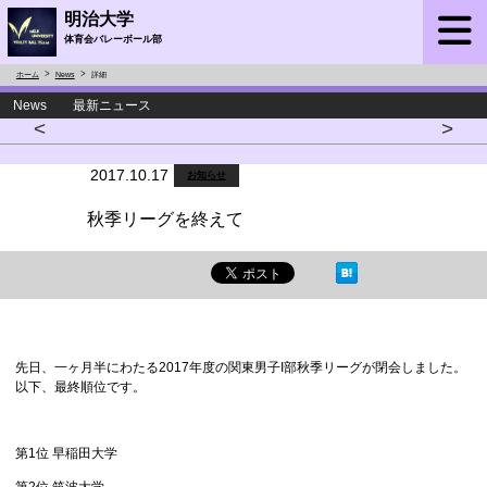
明治大学
体育会バレーボール部
ホーム
News
詳細
News 最新ニュース
<
>
2017.10.17
お知らせ
秋季リーグを終えて
先日、一ヶ月半にわたる2017年度の関東男子I部秋季リーグが閉会しました。
以下、最終順位です。
第1位 早稲田大学
第2位 筑波大学