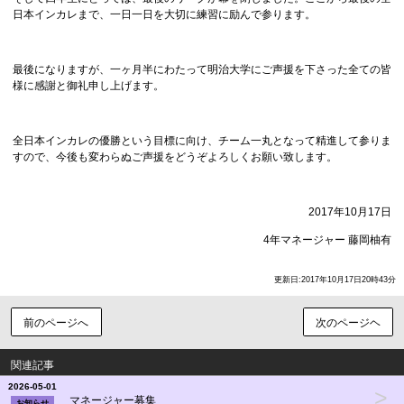
日本インカレまで、一日一日を大切に練習に励んで参ります。
最後になりますが、一ヶ月半にわたって明治大学にご声援を下さった全ての皆
様に感謝と御礼申し上げます。
全日本インカレの優勝という目標に向け、チーム一丸となって精進して参りま
すので、今後も変わらぬご声援をどうぞよろしくお願い致します。
2017年10月17日
4年マネージャー 藤岡柚有
更新日:2017年10月17日20時43分
前のページへ
次のページヘ
関連記事
2026-05-01
>
マネージャー募集
お知らせ