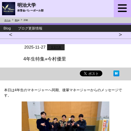
明治大学
体育会バレーボール部
ホーム
Blog
詳細
Blog ブログ更新情報
<
>
2025-11-27
リリース
4年生特集⭐︎今村優里
本日は4年生のマネージャーへ同期、後輩マネージャーからのメッセージで
す。