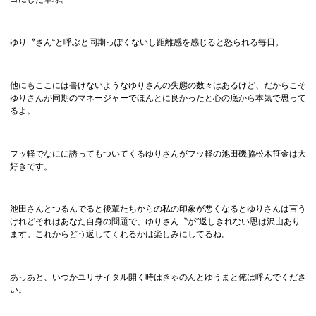
ゆり〝さん“と呼ぶと同期っぽくないし距離感を感じると怒られる毎日。
他にもここには書けないようなゆりさんの失態の数々はあるけど、だからこそ
ゆりさんが同期のマネージャーでほんとに良かったと心の底から本気で思って
るよ。
フッ軽でなにに誘ってもついてくるゆりさんがフッ軽の池田磯脇松木笹金は大
好きです。
池田さんとつるんでると後輩たちからの私の印象が悪くなるとゆりさんは言う
けれどそれはあなた自身の問題で、ゆりさん〝が″返しきれない恩は沢山あり
ます。これからどう返してくれるかは楽しみにしてるね。
あっあと、いつかユリサイタル開く時はきゃのんとゆうまと俺は呼んでくださ
い。