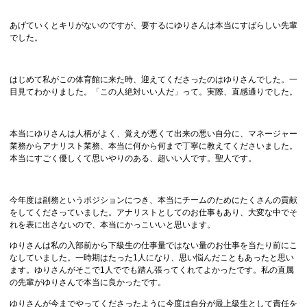
あげていくとキリがないのですが、要するにゆりさんは本当にすばらしい先輩
でした。
はじめて私がこの体育館に来た時、迎えてくださったのはゆりさんでした。一
目見てわかりました。「この人絶対いい人だ」って。実際、直感通りでした。
本当にゆりさんは人柄がよく、覚えが悪くて出来の悪い自分に、マネージャー
業務からアナリスト業務、本当に何から何まで丁寧に教えてくださいました。
本当にすごく優しくて思いやりのある、超いい人です。聖人です。
今年度は副務というポジションにつき、本当にチームのためにたくさんの貢献
をしてくださっていました。アナリストとしてのお仕事もあり、大変な中でそ
れを表に出さないので、本当にかっこいいと思います。
ゆりさんは私の入部前から下級生の仕事量ではない量のお仕事を当たり前にこ
なしていました。一時期はたった1人になり、思い悩んだこともあったと思い
ます。ゆりさんがそこで1人ででも踏ん張ってくれてよかったです。私の直属
の先輩がゆりさんで本当に良かったです。
ゆりさんが今までやってくださったように今度は自分が最上級生として責任を