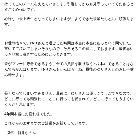
持ってこのチームを支えていきます。引退してからも見守っていてくださると
すごく心強いです。
心許ない最上級生となってしまいますが、よくできた後輩たちと共に頑張りま
す。
お世辞抜きで、ゆりさんと過ごした時間は本当に本当にあっという間でした。
書いてて泣いてしまいそうなので、そろそろこの辺にしておきます。最後思い
っきり嬉し泣きするためにとっときます。
皆がプレーに専念できるよう、全ての負担を取り除くべく私にできることはな
んでもがんばります。ゆりさんもがんばろうね。最後のゆりさんとのお仕事噛
み締めます。
長くなってしまいすみません。最後に、ゆりさんは優しくてしごできなので、
どこに行っても頑張れて、どこに行っても愛されて、どこに行ってもうまくい
く人だと思います。
4年間本当にお疲れ様でした。
これからのますますのご活躍をお祈りしています。
（3年 新井かのん）