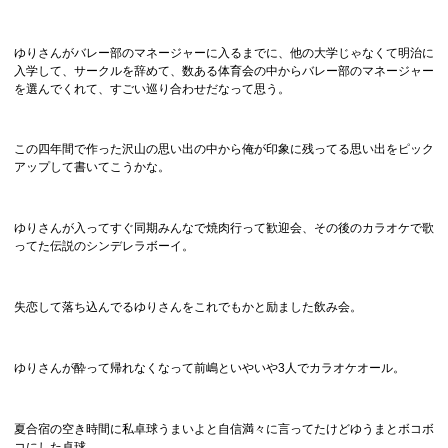
ゆりさんがバレー部のマネージャーに入るまでに、他の大学じゃなくて明治に
入学して、サークルを辞めて、数ある体育会の中からバレー部のマネージャー
を選んでくれて、すごい巡り合わせだなって思う。
この四年間で作った沢山の思い出の中から俺が印象に残ってる思い出をピック
アップして書いてこうかな。
ゆりさんが入ってすぐ同期みんなで焼肉行って歓迎会、その後のカラオケで歌
ってた伝説のシンデレラボーイ。
失恋して落ち込んでるゆりさんをこれでもかと励ました飲み会。
ゆりさんが酔って帰れなくなって前嶋といやいや3人でカラオケオール。
夏合宿の空き時間に私卓球うまいよと自信満々に言ってたけどゆうまとボコボ
コにした卓球。