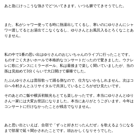
あと急にけっこうな強さでどついてきます。いつも腑でてきそうでした。
また、私がシャワー使ってる時に熱湯出してくるし、寒いのにゆりさんにシャ
ワー渡してるとお湯出てこなくなるし、ゆりさんとお風呂入るとろくなことあ
りません。
私の中で1番の思い出はゆりさんのおじいちゃんのライブに行ったことです。
ものすごく大きいホールで本格的なコンサートだったので驚きました。ウクレ
レに歌にダンスにミラーボール、私は最後まで楽しく聞いていましたが、当の
孫は見始めて3分くらいで大口開けて爆睡でした。
たぶんゆりさんは普段歌って踊る側なので、仕方ないかもしれません。次はコ
ロへ今村さんとユリサイタルで共演しているところがぜひ見たいです。
そのあとのご飯や横浜初観光もとても楽しかったです。本当にゆりさんとゆり
さん一家には大変お世話になりました。本当にありがとうございます。今年は
コンサートに行けなかったことが残念でなりません。
あと思い出といえば、合宿で「ずっと好きだったんだぜ」を歌えるようになる
まで部屋で延々聞かされたことです。頭おかしくなりそうでした。